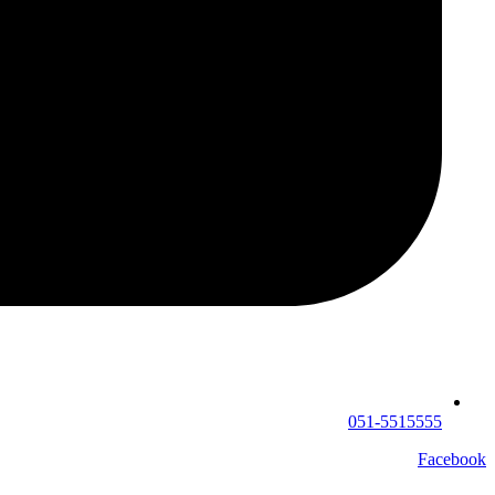
051-5515555
Facebook