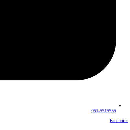
051-5515555
Facebook