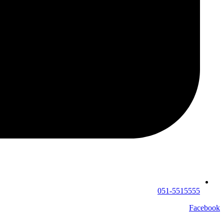
051-5515555
Facebook