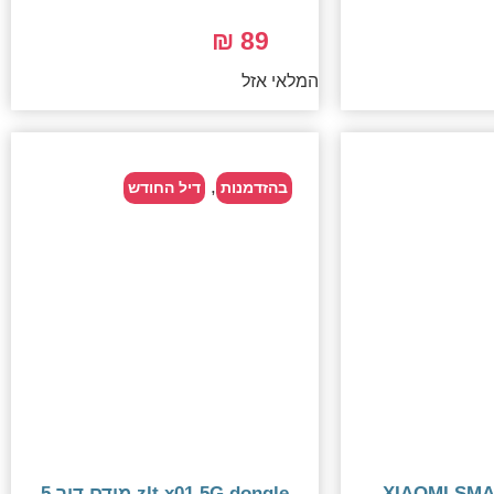
89 ₪
המלאי אזל
,
בהזדמנות
דיל החודש
XIAOMI SM
zlt x01 5G dongle מודם דור 5