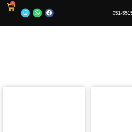
0
051-551