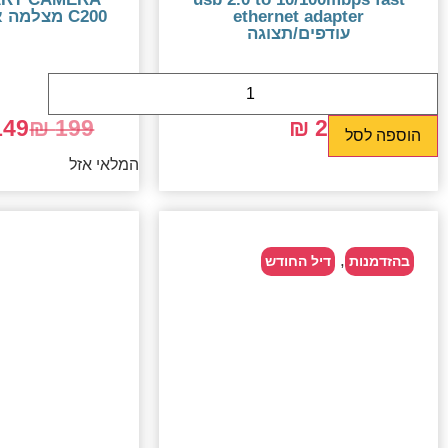
ethernet adapter
C200 מצלמה אלחוטית WIFI
עודפים/תצוגה
49 ₪
199 ₪
25 ₪
69 ₪
הוספה לסל
המלאי אזל
,
בהזדמנות
דיל החודש