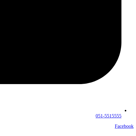
051-5515555
Facebook