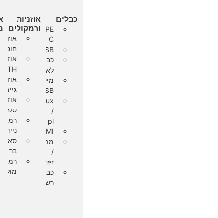
כבלים
אוזניות
א
ורמקולים
מ
TYPE
אוזניו
C
חוטיות
USB
אוזניו
כבלים
OOTH
לאייפון
אוזניו
מיקרו
גיימינג
USB
אוזניו
Aux
ספורט
/
רמקול
pl
ניידים
HDMI
סאונד
מתאם
בר
/
רמקול
Adapter
מולטי
כבל
רשת