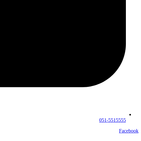
051-5515555
Facebook