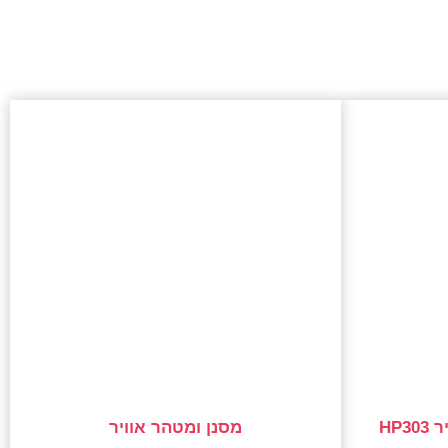
פילטר HEPA למטהר אוויר HP303
מסנן ומטהר אוויר