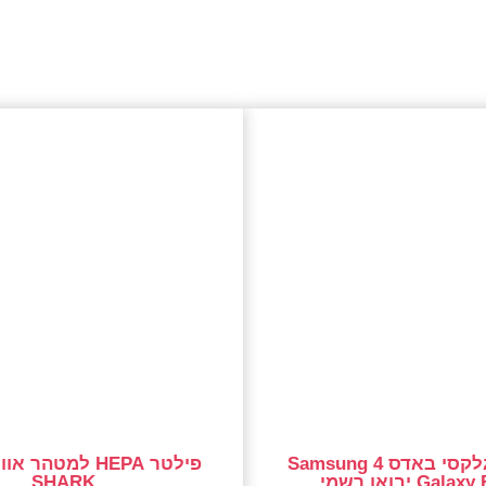
סמסונג גלקסי באדס 4 Samsung
Gal יבואן רשמי
SHARK