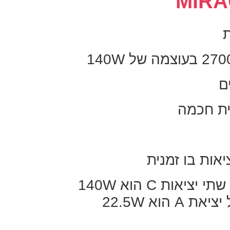
ת
ם
ית חכמה
יאות בו זמנית
אות C הוא 140W
הוא 22.5W