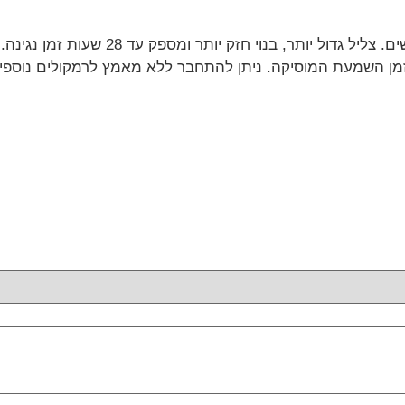
רמקול JBL Charge 6 בגירסה מחודשת יותר
 השמעת המוסיקה. ניתן להתחבר ללא מאמץ לרמקולים נוספים של