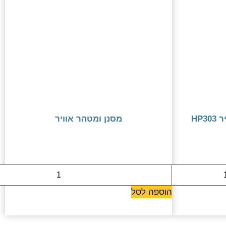
פילטר HEPA למטהר אוויר HP303
מסנן ומטהר אוויר
1099 ₪
הוספה לסל